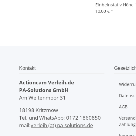
Einbeinstativ Höhe 
10,00 €
*
Kontakt
Gesetzlic
Actioncam Verleih.de
Widerru
PA-Solutions
GmbH
Datensc
Am Weitenmoor 31
AGB
18198 Kritzmow
Tel. und WhatsApp: 0172 1860850
Versand
Zahlung
mail:
verleih (at) pa-solutions.de
Impres