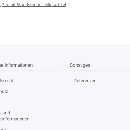
1,7m mit Standspinne - Mietartikel
he Informationen
Sonstiges
fsrecht
Referenzen
hutz
- und
sinformationen
sum