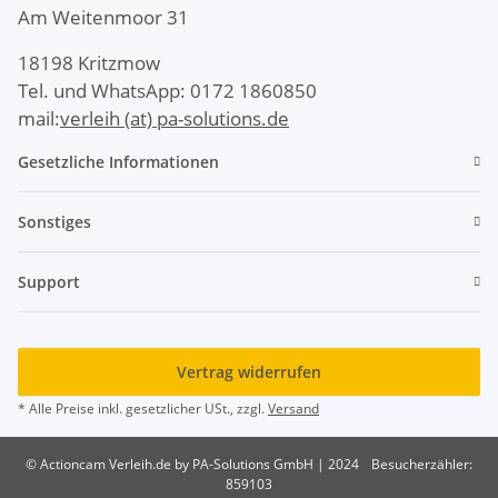
Am Weitenmoor 31
18198 Kritzmow
Tel. und WhatsApp: 0172 1860850
mail:
verleih (at) pa-solutions.de
Gesetzliche Informationen
Sonstiges
Support
Vertrag widerrufen
* Alle Preise inkl. gesetzlicher USt., zzgl.
Versand
© Actioncam Verleih.de by PA-Solutions GmbH | 2024
Besucherzähler:
859103