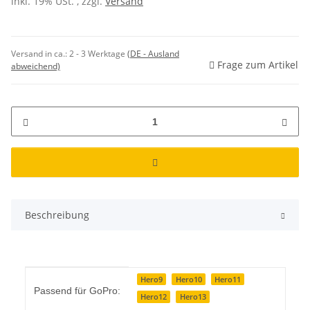
inkl. 19% USt. , zzgl.
Versand
Versand in ca.:
2 - 3 Werktage
(DE - Ausland
Frage zum Artikel
abweichend)
Beschreibung
Produkteigenschaft
Wert
Hero9
Hero10
Hero11
Passend für GoPro:
Hero12
Hero13