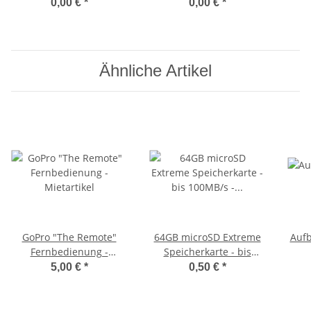
Hand
0,00 €
*
0,00 €
*
Ähnliche Artikel
GoPro "The Remote"
64GB microSD Extreme
Aufb
Fernbedienung -
Speicherkarte - bis
Mietartikel
100MB/s - Mietartikel
5,00 €
*
0,50 €
*