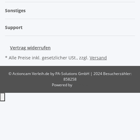
Sonstiges
Support
Vertrag widerrufen
* Alle Preise inkl. gesetzlicher USt., zzgl.
Versand
© Actioncam Verleih.de by PA-Solutions GmbH | 2024
Besucherzähler:
858258
Powered by
JTL-Shop