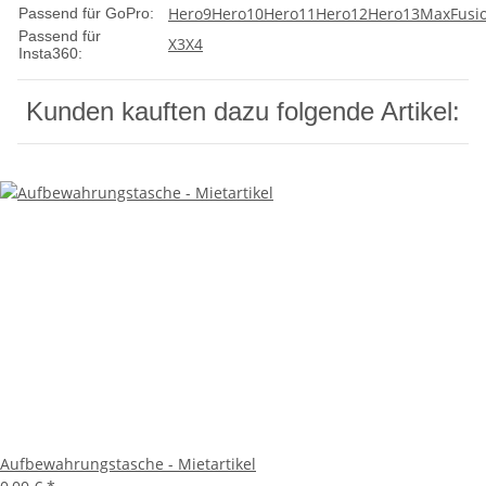
Hero9
Hero10
Hero11
Hero12
Hero13
Max
Fusi
Passend für GoPro:
Passend für
X3
X4
Insta360:
Kunden kauften dazu folgende Artikel:
Aufbewahrungstasche - Mietartikel