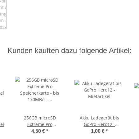
Kunden kauften dazu folgende Artikel:
256GB microSD
Akku Ladegerät bis
el
Extreme Pro
GoPro Hero12 -
Speicherkarte - bis
Mietartikel
4,50 €
*
1,00 €
*
170MB/s - Mietartikel