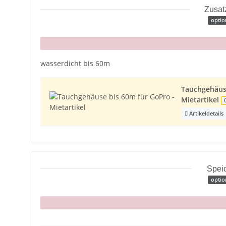
Zusat
optio
x
wasserdicht bis 60m
Tauchgehäuse
Mietartikel
Artikeldetails
Spei
optio
x