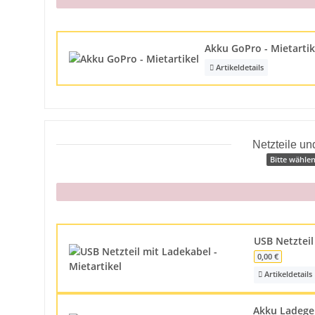
x
Akku GoPro - Mietarti
Artikeldetails
Netzteile u
Bitte wählen
x
USB Netzteil
0,00 €
Artikeldetails
Akku Ladeger