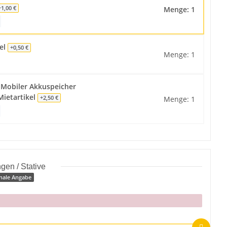
Menge: 1
+1,00 €
kel
+0,50 €
Menge: 1
 Mobiler Akkuspeicher
ietartikel
Menge: 1
+2,50 €
gen / Stative
nale Angabe