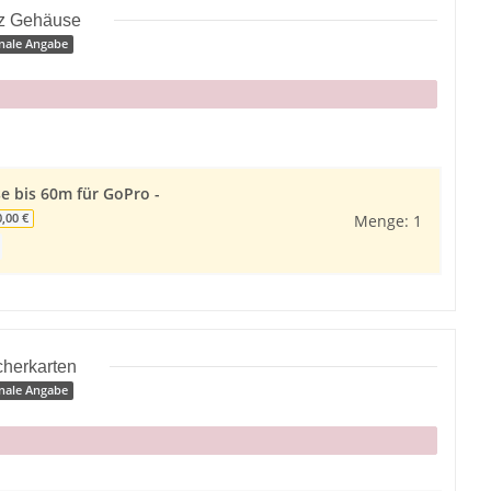
z Gehäuse
nale Angabe
 bis 60m für GoPro -
Menge: 1
0,00 €
cherkarten
nale Angabe