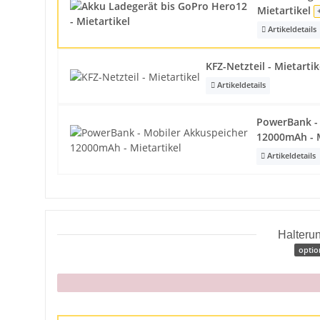
Mietartikel
Artikeldetails
KFZ-Netzteil - Mietarti
Artikeldetails
PowerBank -
12000mAh - M
Artikeldetails
Halterun
optio
x