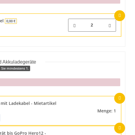
kel
0,00 €
nd Akkuladegeräte
 Sie mindestens 1.
 mit Ladekabel - Mietartikel
Menge: 1
ät bis GoPro Hero12 -