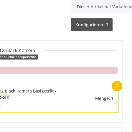
x
Dieser Artikel hat Variatio
Konfigurieren
12 Black Kamera
 genau eine Komponente.
2 Black Kamera Basisgerät -
Menge: 1
0,00 €