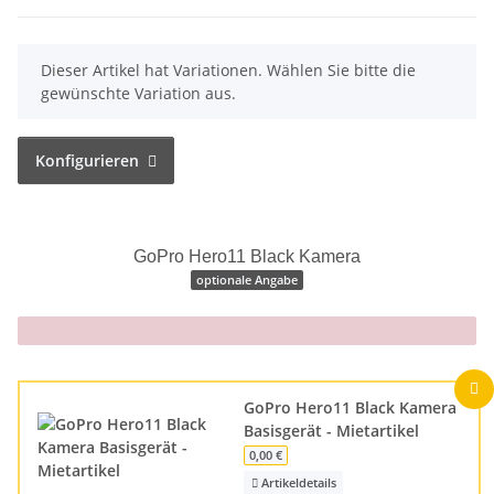
x
Dieser Artikel hat Variationen. Wählen Sie bitte die
gewünschte Variation aus.
Konfigurieren
GoPro Hero11 Black Kamera
optionale Angabe
x
GoPro Hero11 Black Kamera
Basisgerät - Mietartikel
0,00 €
Artikeldetails