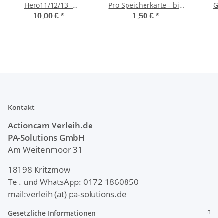
Hero11/12/13 -
Pro Speicherkarte - bis
G
Mietartikel
170MB/s - Mietartikel
10,00 €
*
1,50 €
*
Kontakt
Actioncam Verleih.de
PA-Solutions
GmbH
Am Weitenmoor 31
18198 Kritzmow
Tel. und WhatsApp: 0172 1860850
mail:
verleih (at) pa-solutions.de
Gesetzliche Informationen