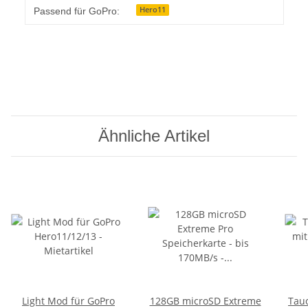
Produkteigenschaft
Wert
Hero11
Passend für GoPro:
Ähnliche Artikel
Light Mod für GoPro
128GB microSD Extreme
Tauc